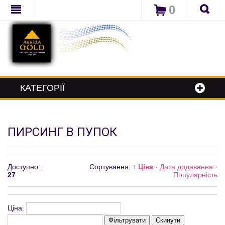
0
КАТЕГОРІЇ
ПИРСИНГ В ПУПОК
Доступно:
:
Сортування:
↑ Ціна
·
Дата додавання
·
27
Популярність
Ціна:
Фільтрувати
Скинути