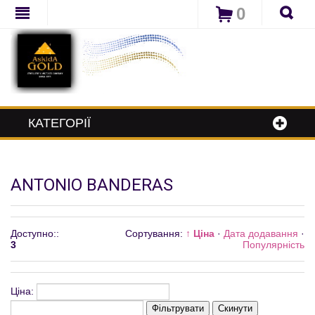
0
КАТЕГОРІЇ
ANTONIO BANDERAS
Доступно:
:
Сортування:
↑ Ціна
·
Дата додавання
·
3
Популярність
Ціна:
Фільтрувати
Скинути