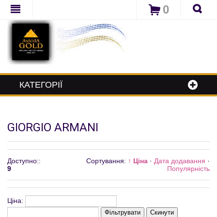
0
КАТЕГОРІЇ
GIORGIO ARMANI
Доступно:
:
Сортування:
↑ Ціна
·
Дата додавання
·
9
Популярність
Ціна:
Фільтрувати
Скинути