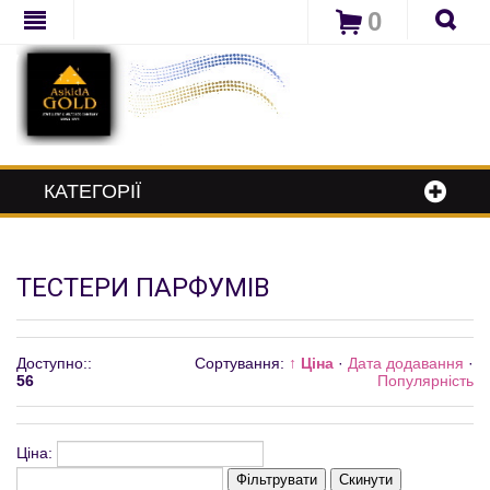
0
КАТЕГОРІЇ
ТЕСТЕРИ ПАРФУМІВ
Доступно:
:
Сортування:
↑ Ціна
·
Дата додавання
·
56
Популярність
Ціна:
Фільтрувати
Скинути