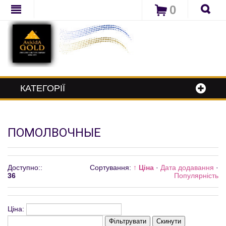
0
КАТЕГОРІЇ
ПОМОЛВОЧНЫЕ
Доступно:
:
Сортування:
↑ Ціна
·
Дата додавання
·
36
Популярність
Ціна:
Фільтрувати
Скинути