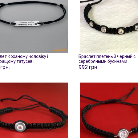
лет Коханому чоловіку і
Браслет плетеный черный с
ращому татусеві
серебряными бусинами
грн.
992 грн.