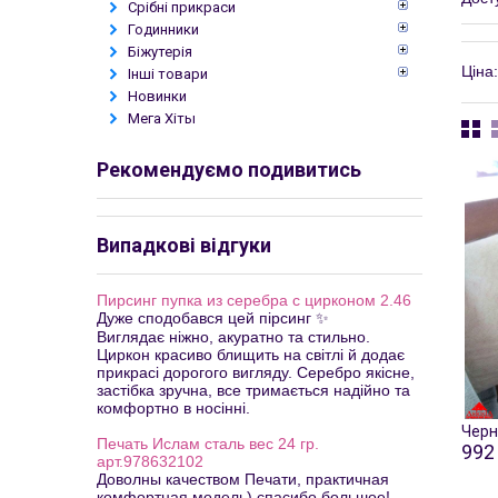
Срібні прикраси
Годинники
Біжутерія
Ціна:
Інші товари
Новинки
Мега Хіты
Рекомендуємо подивитись
Випадкові відгуки
Пирсинг пупка из серебра с цирконом 2.46
Дуже сподобався цей пірсинг ✨
Виглядає ніжно, акуратно та стильно.
Циркон красиво блищить на світлі й додає
прикрасі дорогого вигляду. Серебро якісне,
застібка зручна, все тримається надійно та
комфортно в носінні.
Черн
Печать Ислам сталь вес 24 гр.
992 
арт.978632102
Доволны качеством Печати, практичная
комфортная модель) спасибо большое!