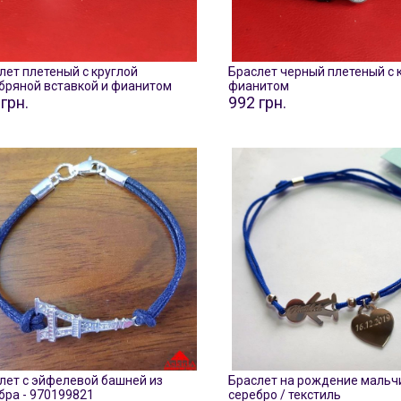
лет плетеный с круглой
Браслет черный плетеный с
бряной вставкой и фианитом
фианитом
грн.
992 грн.
лет с эйфелевой башней из
Браслет на рождение мальчи
бра - 970199821
серебро / текстиль