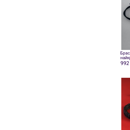
Брас
найк
992 