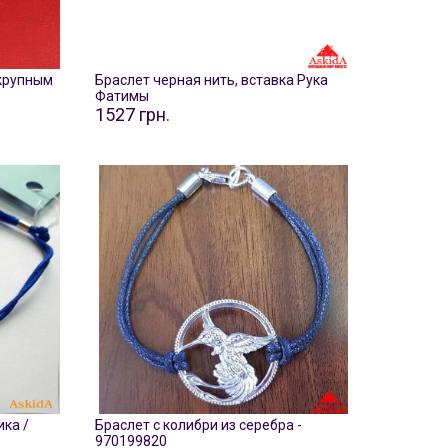
 крупным
Браслет черная нить, вставка Рука
Фатимы
1527 грн.
ка /
Браслет с колибри из серебра -
970199820