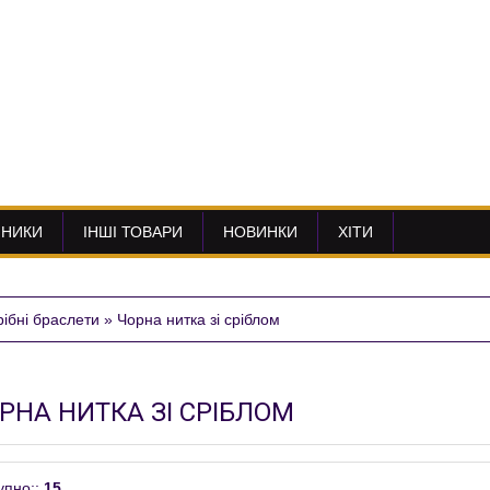
ННИКИ
ІНШІ ТОВАРИ
НОВИНКИ
ХІТИ
ібні браслети
»
Чорна нитка зі сріблом
РНА НИТКА ЗІ СРІБЛОМ
упно:
:
15