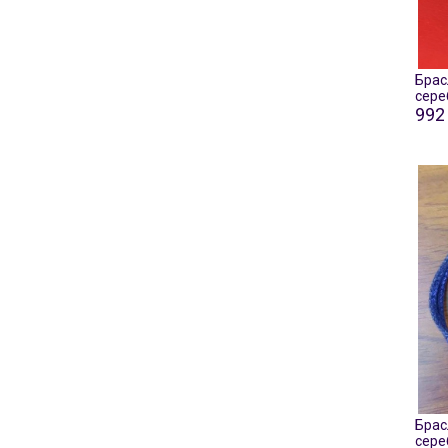
Брас
сере
992 
Брас
сере