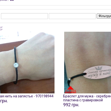
Фільтру
ая нить на запястье - 970198944
Браслет для мужа - серебря
грн.
пластина с гравировкой
992 грн.