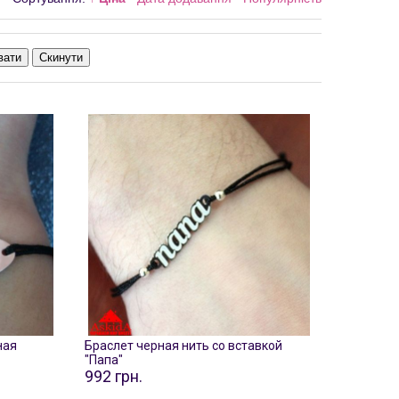
вати
Скинути
ная
Браслет черная нить со вставкой
"Папа"
992 грн.