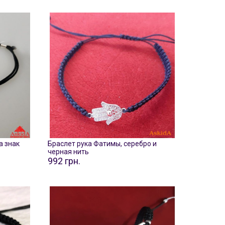
а знак
Браслет рука Фатимы, серебро и
черная нить
992 грн.