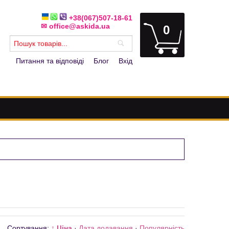
+38(067)507-18-61
✉ office@askida.ua
0
Питання та відповіді
Блог
Вхід
Сортування:
↑ Ціна
·
Дата додавання
·
Популярність