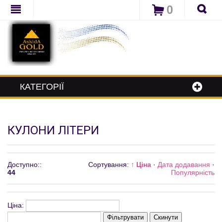
0
КАТЕГОРІЇ
КУЛОНИ ЛІТЕРИ
Доступно:
:
Сортування:
↑ Ціна
·
Дата додавання
·
44
Популярність
Ціна:
Фільтрувати
Скинути