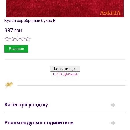
Кулон серебряный буква B
397 грн.
В кошик
Показати ще...
1
2
3
Дальше
Категорії розділу
Рекомендуємо подивитись