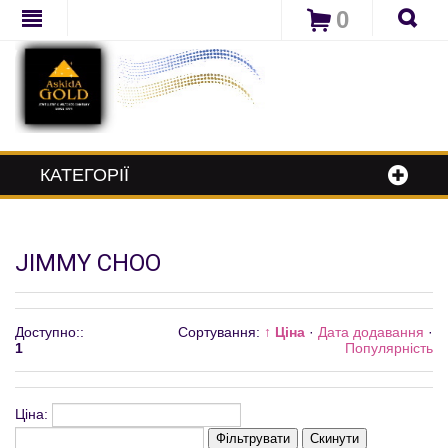
0
КАТЕГОРІЇ
JIMMY CHOO
Доступно:
:
Сортування:
↑ Ціна
·
Дата додавання
·
1
Популярність
Ціна:
Фільтрувати
Скинути