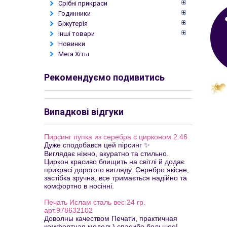
Срібні прикраси
Годинники
Біжутерія
Інші товари
Новинки
Мега Хіты
Рекомендуємо подивитись
Випадкові відгуки
Пирсинг пупка из серебра с цирконом 2.46
Дуже сподобався цей пірсинг ✨
Виглядає ніжно, акуратно та стильно.
Циркон красиво блищить на світлі й додає
прикрасі дорогого вигляду. Серебро якісне,
застібка зручна, все тримається надійно та
комфортно в носінні.
Печать Ислам сталь вес 24 гр.
арт.978632102
Доволны качеством Печати, практичная
комфортная модель) спасибо большое!