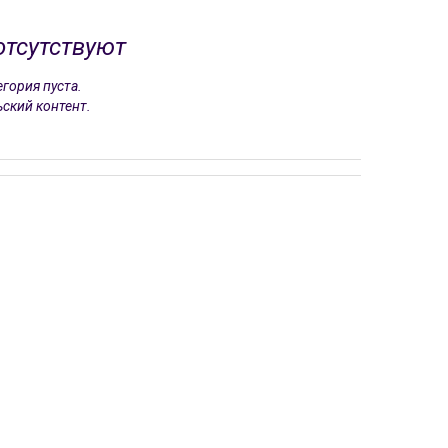
отсутствуют
гория пуста.
ский контент.