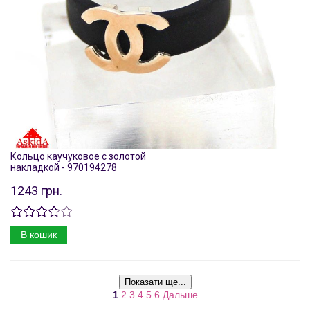
Кольцо каучуковое с золотой
накладкой - 970194278
1243 грн.
В кошик
Показати ще...
1
2
3
4
5
6
Дальше