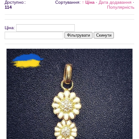
Доступно:
:
Сортування:
↑ Ціна
·
Дата додавання
·
114
Популярність
Ціна:
Фільтрувати
Скинути