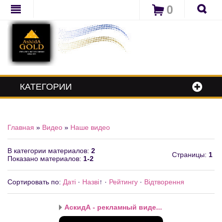
0
КАТЕГОРИИ
Главная
»
Видео
»
Наше видео
В категории материалов
:
2
Страницы
:
1
Показано материалов
:
1-2
Сортировать по
:
Даті
·
Назві
↑
·
Рейтингу
·
Відтворення
АскидА - рекламный виде...