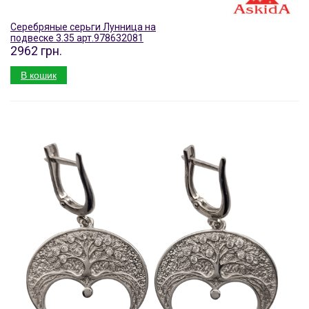
Серебряные серьги Лунница на
подвеске 3.35 арт.978632081
2962 грн.
В кошик