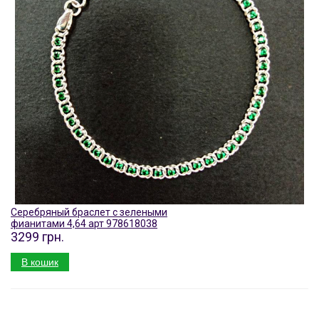
Серебряный браслет с зелеными
фианитами 4,64 арт 978618038
3299 грн.
В кошик